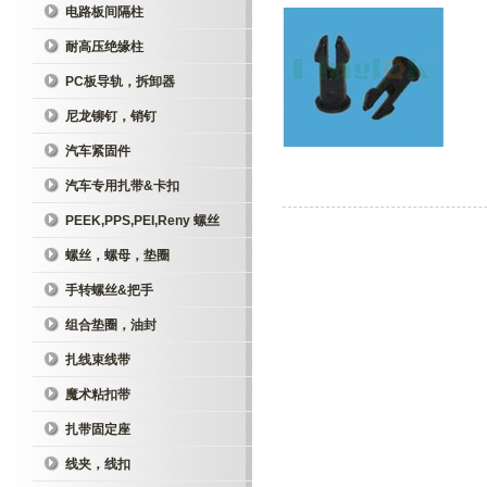
电路板间隔柱
耐高压绝缘柱
PC板导轨，拆卸器
尼龙铆钉，销钉
汽车紧固件
汽车专用扎带&卡扣
PEEK,PPS,PEI,Reny 螺丝
螺丝，螺母，垫圈
手转螺丝&把手
组合垫圈，油封
扎线束线带
魔术粘扣带
扎带固定座
线夹，线扣