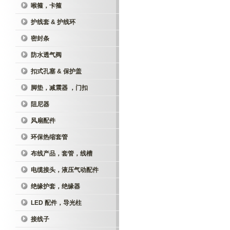
喉箍，卡箍
护线套 & 护线环
密封条
防水透气阀
扣式孔塞 & 保护盖
脚垫，减震器 ，门扣
阻尼器
风扇配件
环保热缩套管
布线产品，套管，线槽
电缆接头，液压气动配件
绝缘护套，绝缘器
LED 配件，导光柱
接线子