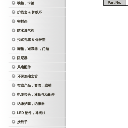
Part No.
喉箍，卡箍
护线套 & 护线环
密封条
防水透气阀
扣式孔塞 & 保护盖
脚垫，减震器 ，门扣
阻尼器
风扇配件
环保热缩套管
布线产品，套管，线槽
电缆接头，液压气动配件
绝缘护套，绝缘器
LED 配件，导光柱
接线子