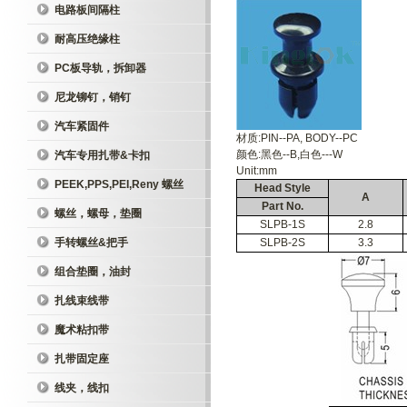
电路板间隔柱
耐高压绝缘柱
PC板导轨，拆卸器
尼龙铆钉，销钉
汽车紧固件
材质:PIN--PA, BODY--PC
颜色:黑色--B,白色---W
汽车专用扎带&卡扣
Unit:mm
PEEK,PPS,PEI,Reny 螺丝
Head Style
A
Part No.
螺丝，螺母，垫圈
SLPB-1S
2.8
手转螺丝&把手
SLPB-2S
3.3
组合垫圈，油封
扎线束线带
魔术粘扣带
扎带固定座
线夹，线扣