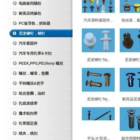
电路板间隔柱
耐高压绝缘柱
汽车塑料紧固件...
快丝座，索环
PC板导轨，拆卸器
尼龙铆钉，销钉
汽车紧固件
汽车专用扎带&卡扣
尼龙铆钉 Ny...
尼龙铆钉 N
PEEK,PPS,PEI,Reny 螺丝
螺丝，螺母，垫圈
手转螺丝&把手
组合垫圈，油封
尼龙铆钉 Ny...
耐高温尼龙P
扎线束线带
魔术粘扣带
扎带固定座
线夹，线扣
平头 H 型尼...
航空用塑料铆