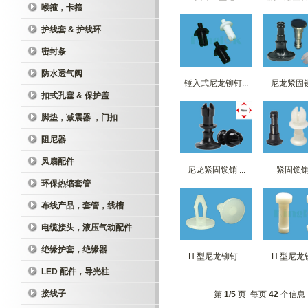
喉箍，卡箍
护线套 & 护线环
密封条
防水透气阀
锤入式尼龙铆钉...
尼龙紧固锁销
扣式孔塞 & 保护盖
脚垫，减震器 ，门扣
阻尼器
风扇配件
尼龙紧固锁销 ...
紧固锁销 S
环保热缩套管
布线产品，套管，线槽
电缆接头，液压气动配件
绝缘护套，绝缘器
H 型尼龙铆钉...
H 型尼龙铆
LED 配件，导光柱
接线子
第
1/5
页 每页
42
个信息