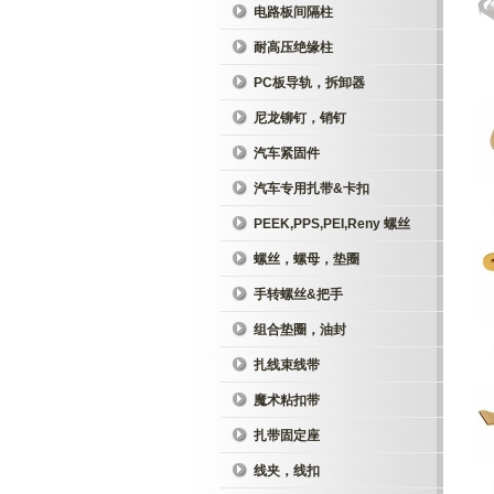
电路板间隔柱
耐高压绝缘柱
PC板导轨，拆卸器
尼龙铆钉，销钉
汽车紧固件
汽车专用扎带&卡扣
PEEK,PPS,PEI,Reny 螺丝
螺丝，螺母，垫圈
手转螺丝&把手
组合垫圈，油封
扎线束线带
魔术粘扣带
扎带固定座
线夹，线扣