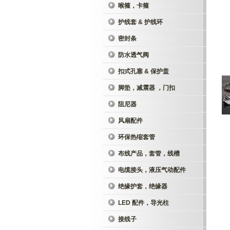
喉箍，卡箍
护线套 & 护线环
密封条
防水透气阀
扣式孔塞 & 保护盖
脚垫，减震器 ，门扣
阻尼器
风扇配件
环保热缩套管
布线产品，套管，线槽
电缆接头，液压气动配件
绝缘护套，绝缘器
LED 配件，导光柱
接线子